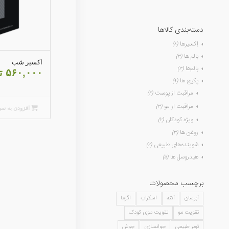
دسته‌بندی کالاها
اِکسیرها
(۸)
بالم ها
(۳)
اکسیر شب
بالم‌ها
(۳)
۵۶۰,۰۰۰
ت
پکیج ها
(۹)
مراقبت از پوست
(۴)
مراقبت از مو
(۳)
افزودن به سب
ویژه کودکان
(۲)
روغن ها
(۳)
شوینده‌های طبیعی
(۲)
هیدروسل ها
(۵)
برچسب محصولات
آبرسان
آکنه
اسکراب
اگزما
تقویت مو
تقویت موی کودک
تونر طبیعی
جوانسازی
جوش