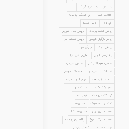
رشد مو
رشد موی کودک
رطوبت رسان
رفع خشکی پوست
رفع وزی
روشن کننده
روشن کننده پوست
روغن بادام شیرین
روغن نارگیل طبیعی
روغن هسته انار
رویش مجدد
ریزش مو
ریزش مو آقایان
صابون شیر الاغ
صابون شیر الاغ کنار
صابون طبیعی
ضد لک
طبیعی
محصولات طبیعی
مراقبت از پوست
موی آسیب دیده
موی رنگ شده
نرم کننده مو
نرم کننده پوست
نرمی مو
نماندن جای جوش
هیدروسل
هیدروسل رزماری
هیدروسل کنار
هیدروسل گل سرخ
پاکسازی پوست
پوست حساس
کاهش ریزش