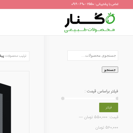
تماس با پشتیبانی : 2550 - 690 - 0919
ترتیب محصولات:
پیش
جستجو
فیلتر براساس قیمت :
فیلتر
قیمت:
550,000 تومان
—
560,000 تومان