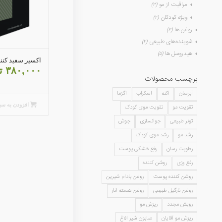
مراقبت از مو
(۳)
ویژه کودکان
(۲)
روغن ها
(۳)
شوینده‌های طبیعی
(۲)
هیدروسل ها
(۵)
اکسیر سفید کنند
۳۸۰,۰۰۰
ت
برچسب محصولات
آبرسان
آکنه
اسکراب
اگزما
افزودن به سب
تقویت مو
تقویت موی کودک
تونر طبیعی
جوانسازی
جوش
رشد مو
رشد موی کودک
رطوبت رسان
رفع خشکی پوست
رفع وزی
روشن کننده
روشن کننده پوست
روغن بادام شیرین
روغن نارگیل طبیعی
روغن هسته انار
رویش مجدد
ریزش مو
ریزش مو آقایان
صابون شیر الاغ