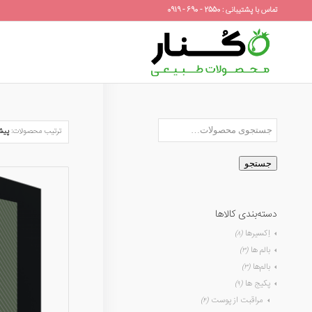
تماس با پشتیبانی : 2550 - 690 - 0919
ترتیب محصولات:
پیش
جستجو
دسته‌بندی کالاها
اِکسیرها
(۸)
بالم ها
(۳)
بالم‌ها
(۳)
پکیج ها
(۹)
مراقبت از پوست
(۴)