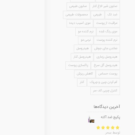
صابون شیر الاغ کنار
صابون طبیعی
ضد لک
طبیعی
محصولات طبیعی
مراقبت از پوست
موی آسیب دیده
موی رنگ شده
نرم کننده مو
نرم کننده پوست
نرمی مو
نماندن جای جوش
هیدروسل
هیدروسل رزماری
هیدروسل کنار
هیدروسل گل سرخ
پاکسازی پوست
پوست حساس
کاهش ریزش
کم کردن چین و چروک
کنار
کنترل چربی کف سر
آخرین دیدگاه‌ها
پکیج ضد آکنه
امتیاز
5
از 5
توسط سحر