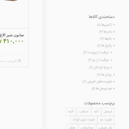
دسته‌بندی کالاها
اِکسیرها
(۸)
بالم ها
(۳)
صابون شیر الاغ
بالم‌ها
(۳)
۴۱۰,۰۰۰
ت
پکیج ها
(۹)
مراقبت از پوست
(۴)
مراقبت از مو
(۳)
افزودن به سب
ویژه کودکان
(۲)
روغن ها
(۳)
شوینده‌های طبیعی
(۲)
هیدروسل ها
(۵)
برچسب محصولات
آبرسان
آکنه
اسکراب
اگزما
تقویت مو
تقویت موی کودک
تونر طبیعی
جوانسازی
جوش