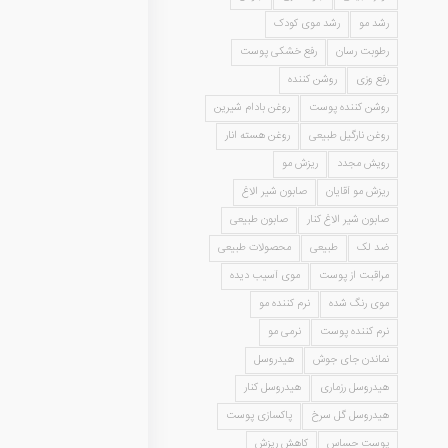
رشد مو
رشد موی کودک
رطوبت رسان
رفع خشکی پوست
رفع وزی
روشن کننده
روشن کننده پوست
روغن بادام شیرین
روغن نارگیل طبیعی
روغن هسته انار
رویش مجدد
ریزش مو
ریزش مو آقایان
صابون شیر الاغ
صابون شیر الاغ کنار
صابون طبیعی
ضد لک
طبیعی
محصولات طبیعی
مراقبت از پوست
موی آسیب دیده
موی رنگ شده
نرم کننده مو
نرم کننده پوست
نرمی مو
نماندن جای جوش
هیدروسل
هیدروسل رزماری
هیدروسل کنار
هیدروسل گل سرخ
پاکسازی پوست
پوست حساس
کاهش ریزش