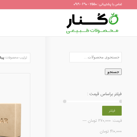
تماس با پشتیبانی : 2550 - 690 - 0919
ترتیب محصولات:
پیش
جستجو
فیلتر براساس قیمت :
فیلتر
قیمت:
270,000 تومان
—
410,000 تومان