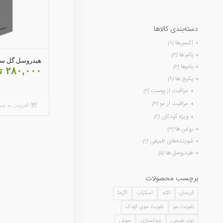
دسته‌بندی کالاها
اِکسیرها
(۸)
بالم ها
(۳)
هیدروسل گل س
بالم‌ها
(۳)
۲۸۰,۰۰۰
ت
پکیج ها
(۹)
مراقبت از پوست
(۴)
مراقبت از مو
(۳)
افزودن به سب
ویژه کودکان
(۲)
روغن ها
(۳)
شوینده‌های طبیعی
(۲)
هیدروسل ها
(۵)
برچسب محصولات
آبرسان
آکنه
اسکراب
اگزما
تقویت مو
تقویت موی کودک
تونر طبیعی
جوانسازی
جوش