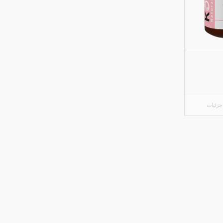
زئیات