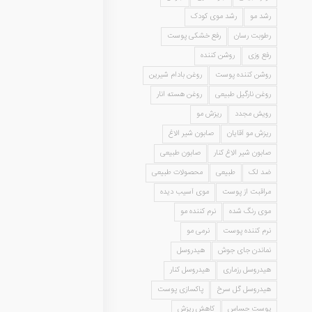
رشد مو
رشد موی کودک
رطوبت رسان
رفع خشکی پوست
رفع وزی
روشن کننده
روشن کننده پوست
روغن بادام شیرین
روغن نارگیل طبیعی
روغن هسته انار
رویش مجدد
ریزش مو
ریزش مو آقایان
صابون شیر الاغ
صابون شیر الاغ کنار
صابون طبیعی
ضد لک
طبیعی
محصولات طبیعی
مراقبت از پوست
موی آسیب دیده
موی رنگ شده
نرم کننده مو
نرم کننده پوست
نرمی مو
نماندن جای جوش
هیدروسل
هیدروسل رزماری
هیدروسل کنار
هیدروسل گل سرخ
پاکسازی پوست
پوست حساس
کاهش ریزش