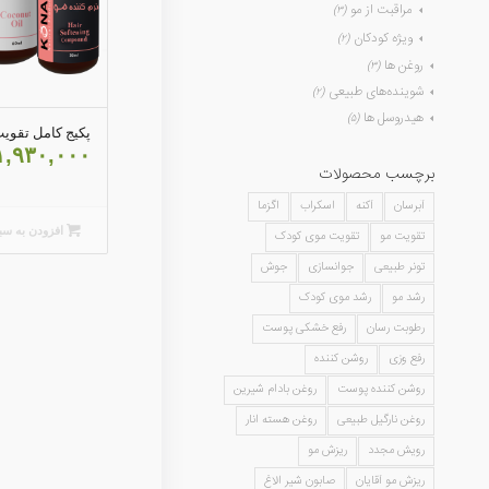
مراقبت از مو
(۳)
ویژه کودکان
(۲)
روغن ها
(۳)
شوینده‌های طبیعی
(۲)
هیدروسل ها
(۵)
پکیج کامل تقوی
۱,۹۳۰,۰۰۰
برچسب محصولات
آبرسان
آکنه
اسکراب
اگزما
افزودن به سب
تقویت مو
تقویت موی کودک
تونر طبیعی
جوانسازی
جوش
رشد مو
رشد موی کودک
رطوبت رسان
رفع خشکی پوست
رفع وزی
روشن کننده
روشن کننده پوست
روغن بادام شیرین
روغن نارگیل طبیعی
روغن هسته انار
رویش مجدد
ریزش مو
ریزش مو آقایان
صابون شیر الاغ