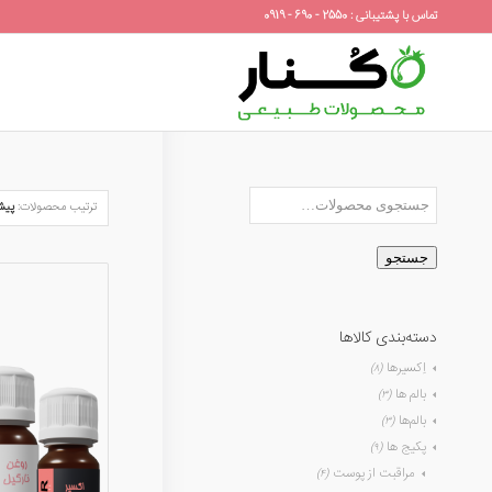
تماس با پشتیبانی : 2550 - 690 - 0919
ترتیب محصولات:
پیش
جستجو
دسته‌بندی کالاها
اِکسیرها
(۸)
بالم ها
(۳)
بالم‌ها
(۳)
پکیج ها
(۹)
مراقبت از پوست
(۴)