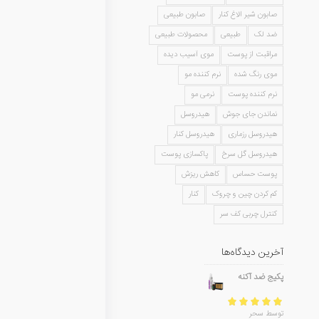
صابون شیر الاغ کنار
صابون طبیعی
ضد لک
طبیعی
محصولات طبیعی
مراقبت از پوست
موی آسیب دیده
موی رنگ شده
نرم کننده مو
نرم کننده پوست
نرمی مو
نماندن جای جوش
هیدروسل
هیدروسل رزماری
هیدروسل کنار
هیدروسل گل سرخ
پاکسازی پوست
پوست حساس
کاهش ریزش
کم کردن چین و چروک
کنار
کنترل چربی کف سر
آخرین دیدگاه‌ها
پکیج ضد آکنه
امتیاز
5
از 5
توسط سحر