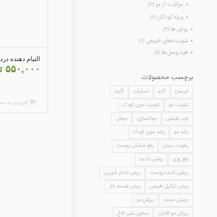
مراقبت از مو
(۳)
ویژه کودکان
(۲)
روغن ها
(۳)
شوینده‌های طبیعی
(۲)
هیدروسل ها
(۵)
التیام دهنده درد 
۵۵۰,۰۰۰
ت
برچسب محصولات
آبرسان
آکنه
اسکراب
اگزما
افزودن به سب
تقویت مو
تقویت موی کودک
تونر طبیعی
جوانسازی
جوش
رشد مو
رشد موی کودک
رطوبت رسان
رفع خشکی پوست
رفع وزی
روشن کننده
روشن کننده پوست
روغن بادام شیرین
روغن نارگیل طبیعی
روغن هسته انار
رویش مجدد
ریزش مو
ریزش مو آقایان
صابون شیر الاغ