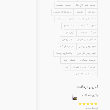
صابون شیر الاغ کنار
صابون طبیعی
ضد لک
طبیعی
محصولات طبیعی
مراقبت از پوست
موی آسیب دیده
موی رنگ شده
نرم کننده مو
نرم کننده پوست
نرمی مو
نماندن جای جوش
هیدروسل
هیدروسل رزماری
هیدروسل کنار
هیدروسل گل سرخ
پاکسازی پوست
پوست حساس
کاهش ریزش
کم کردن چین و چروک
کنار
کنترل چربی کف سر
آخرین دیدگاه‌ها
پکیج ضد آکنه
امتیاز
5
از 5
توسط سحر