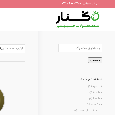
تماس با پشتیبانی : 2550 - 690 - 0919
ترتیب محصولات:
پیش
جستجو
دسته‌بندی کالاها
اِکسیرها
(۸)
بالم ها
(۳)
بالم‌ها
(۳)
پکیج ها
(۹)
مراقبت از پوست
(۴)