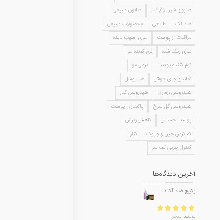
صابون شیر الاغ کنار
صابون طبیعی
ضد لک
طبیعی
محصولات طبیعی
مراقبت از پوست
موی آسیب دیده
موی رنگ شده
نرم کننده مو
نرم کننده پوست
نرمی مو
نماندن جای جوش
هیدروسل
هیدروسل رزماری
هیدروسل کنار
هیدروسل گل سرخ
پاکسازی پوست
پوست حساس
کاهش ریزش
کم کردن چین و چروک
کنار
کنترل چربی کف سر
آخرین دیدگاه‌ها
پکیج ضد آکنه
امتیاز
5
از 5
توسط سحر