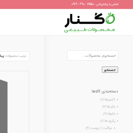
تماس با پشتیبانی : 2550 - 690 - 0919
ترتیب محصولات:
پیش
جستجو
دسته‌بندی کالاها
اِکسیرها
(۸)
بالم ها
(۳)
بالم‌ها
(۳)
پکیج ها
(۹)
مراقبت از پوست
(۴)