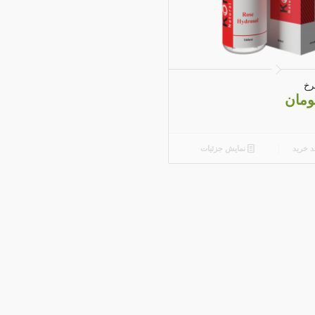
4.20
رخ
ومان
د خرید
نمایش جزئیات