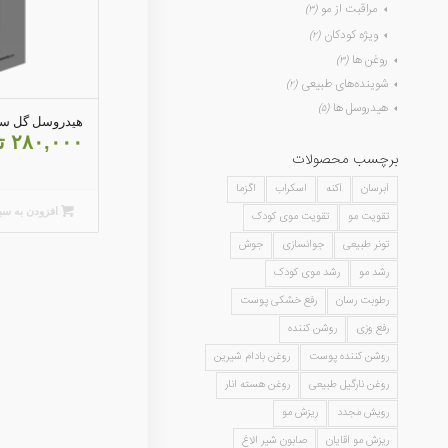
مراقبت از مو
(۳)
ویژه کودکان
(۲)
روغن ها
(۳)
شوینده‌های طبیعی
(۲)
هیدروسل ها
(۵)
هیدروسل گل س
۲۸۰,۰۰۰
ت
برچسب محصولات
آبرسان
آکنه
اسکراب
اگزما
افزودن به سب
تقویت مو
تقویت موی کودک
تونر طبیعی
جوانسازی
جوش
رشد مو
رشد موی کودک
رطوبت رسان
رفع خشکی پوست
رفع وزی
روشن کننده
روشن کننده پوست
روغن بادام شیرین
روغن نارگیل طبیعی
روغن هسته انار
رویش مجدد
ریزش مو
ریزش مو آقایان
صابون شیر الاغ