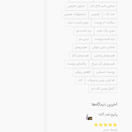
صابون شیر الاغ کنار
صابون طبیعی
ضد لک
طبیعی
محصولات طبیعی
مراقبت از پوست
موی آسیب دیده
موی رنگ شده
نرم کننده مو
نرم کننده پوست
نرمی مو
نماندن جای جوش
هیدروسل
هیدروسل رزماری
هیدروسل کنار
هیدروسل گل سرخ
پاکسازی پوست
پوست حساس
کاهش ریزش
کم کردن چین و چروک
کنار
کنترل چربی کف سر
آخرین دیدگاه‌ها
پکیج ضد آکنه
امتیاز
5
از 5
توسط سحر