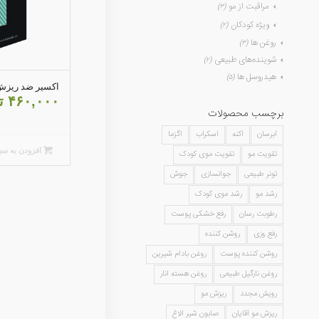
مراقبت از مو
(۳)
ویژه کودکان
(۲)
روغن ها
(۳)
شوینده‌های طبیعی
(۲)
هیدروسل ها
(۵)
اکسیر ضد ریزش
۴۶۰,۰۰۰
ت
برچسب محصولات
آبرسان
آکنه
اسکراب
اگزما
افزودن به سب
تقویت مو
تقویت موی کودک
تونر طبیعی
جوانسازی
جوش
رشد مو
رشد موی کودک
رطوبت رسان
رفع خشکی پوست
رفع وزی
روشن کننده
روشن کننده پوست
روغن بادام شیرین
روغن نارگیل طبیعی
روغن هسته انار
رویش مجدد
ریزش مو
ریزش مو آقایان
صابون شیر الاغ