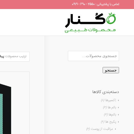
تماس با پشتیبانی : 2550 - 690 - 0919
ترتیب محصولات:
پیش
جستجو
دسته‌بندی کالاها
اِکسیرها
(۸)
بالم ها
(۳)
بالم‌ها
(۳)
پکیج ها
(۹)
مراقبت از پوست
(۴)