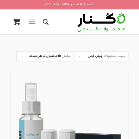
تماس با پشتیبانی : 2550 - 690 - 0919
ترتیب محصولات:
پیش فرض
نمایش
15 محصول در هر صفحه